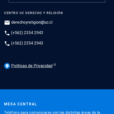
CENTRO UC DERECHO Y RELIGIÓN
mail
derechoyreligion@uc.cl
phone
(+562) 2354 2943
phone
(+562) 2354 2943
Políticas de Privacidad
verified_user
MESA CENTRAL
Teléfono para comunicarse con las distintas áreas de la