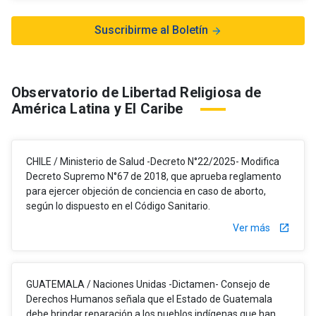
Suscribirme al Boletín
arrow_forward
Observatorio de Libertad Religiosa de
América Latina y El Caribe
CHILE / Ministerio de Salud -Decreto N°22/2025- Modifica
Decreto Supremo N°67 de 2018, que aprueba reglamento
para ejercer objeción de conciencia en caso de aborto,
según lo dispuesto en el Código Sanitario.
Ver más
launch
GUATEMALA / Naciones Unidas -Dictamen- Consejo de
Derechos Humanos señala que el Estado de Guatemala
debe brindar reparación a los pueblos indígenas que han