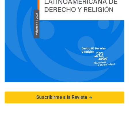
Suscribirme a la Revista
arrow_forward