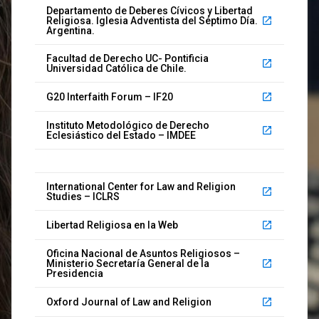
Departamento de Deberes Cívicos y Libertad
Religiosa. Iglesia Adventista del Séptimo Día.
launch
Argentina.
Facultad de Derecho UC- Pontificia
launch
Universidad Católica de Chile.
G20 Interfaith Forum – IF20
launch
Instituto Metodológico de Derecho
launch
Eclesiástico del Estado – IMDEE
International Center for Law and Religion
launch
Studies – ICLRS
Libertad Religiosa en la Web
launch
Oficina Nacional de Asuntos Religiosos –
Ministerio Secretaría General de la
launch
Presidencia
Oxford Journal of Law and Religion
launch