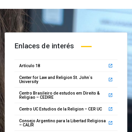
Enlaces de interés
Artículo 18
launch
Center for Law and Religion St. John`s
launch
University
Centro Brasileiro de estudos em Direito &
launch
Religiao – CEDIRE
Centro UC Estudios de la Religion – CER UC
launch
Consejo Argentino para la Libertad Religiosa
launch
– CALIR