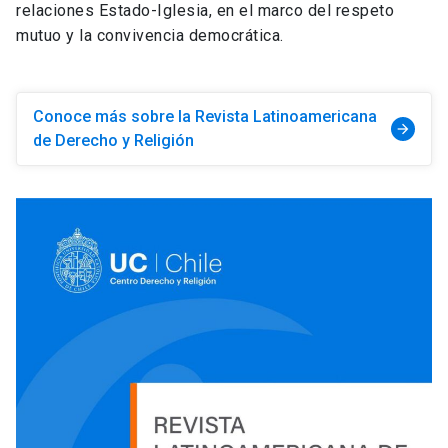
relaciones Estado-Iglesia, en el marco del respeto
mutuo y la convivencia democrática.
Conoce más sobre la Revista Latinoamericana
arrow_forward
de Derecho y Religión