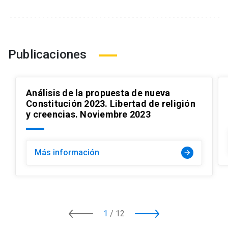
Publicaciones
Análisis de la propuesta de nueva
Constitución 2023. Libertad de religión
y creencias. Noviembre 2023
Más información
arrow_forward
1
/
12