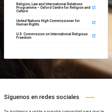
Religion, Law and International Relations
Programme – Oxford Centre for Religion and
launch
Culture
United Nations High Commissioner for
launch
Human Rights
U.S. Commission on International Religious
launch
Freedom
Síguenos en redes sociales
Te invitamos a unirte a nuestra comunidad para que te