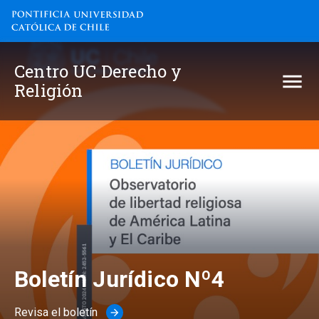
Centro UC Derecho y Religión
Centro UC Derecho y
Religión
Boletín Jurídico Nº4
Revisa el boletín
arrow_forward