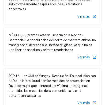
sido forzosamente desplazados de sus territorios
ancestrales
Ver más
launch
MÉXICO / Suprema Corte de Justicia de la Nación -
Sentencia- La penalización del delito de maltrato animal no
transgrede el derecho a la libertad religiosa, ya que no es
una libertad absoluta y admite restricciones
Ver más
launch
PERÚ / Juez Civil de Yungay -Resolución- En resolución con
enfoque intercultural admite medidas de protección en
favor de mujer que denunció ser víctima de «brujería»,
atendidas las creencias de la comunidad a la cual
pertenecen las partes
Ver más
launch