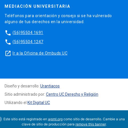
MEDIACIÓN UNIVERSITARIA
Teléfonos para orientación y consejo si se ha vulnerado
alguno de tus derechos en la universidad.
phone
(56)95504 1691
phone
(56)95504 1247
launch
Ir a la Oficina de Ombuds UC
Diseño y desarrollo:
Urantiacos
Sitio administrado por:
Centro UC Derecho y Religión
Utilizando el
Kit Digital UC
Este sitio está registrado en
wpml.org
como sitio de desarrollo. Cambie a una
clave de sitio de producción para
remove this banner
.